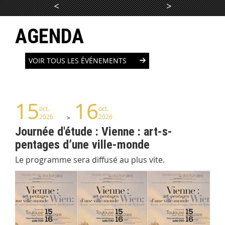
<
>
LIRE LA SUITE
AGENDA
VOIR TOUS LES ÉVÉNEMENTS
15
16
oct.
oct.
2026
2026
Journée d'étude : Vienne : art-s-
pentages d’une ville-monde
Le programme sera diffusé au plus vite.