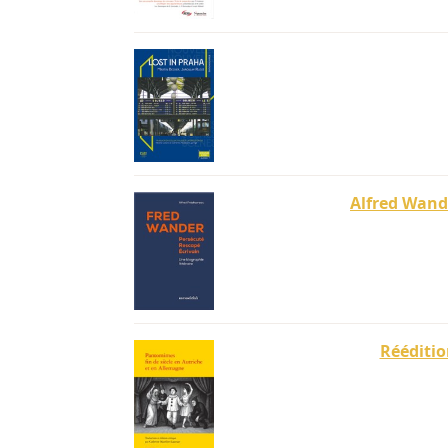
Alfred Wande
Rééditio