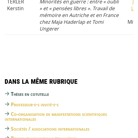
TERLER
Minorités en guerre : entre « oubli
Ja
Kerstin
» et « pensées libres ». Travail de
Laj
mémoire en Autriche et en France
H
chez Maja Haderlap et Tomi
Mitt
Ungerer
(
Dans la même rubrique
Thèses en cotutelle
Professeur·e·s invité·e·s
Co-organisation de manifestations scientifiques
internationales
Sociétés / associations internationales