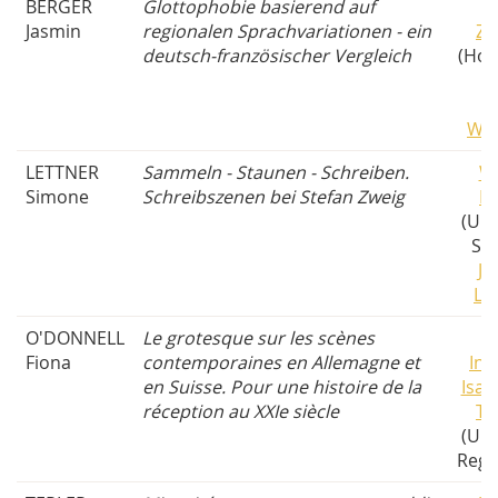
BERGER
Glottophobie basierend auf
A
Jasmin
regionalen Sprachvariationen - ein
Zw
deutsch-französischer Vergleich
(Hoc
F
We
LETTNER
Sammeln - Staunen - Schreiben.
W
Simone
Schreibszenen bei Stefan Zweig
Mi
(Uni
Sal
Ja
Laj
O'DONNELL
Le grotesque sur les scènes
H
Fiona
contemporaines en Allemagne et
Ind
en Suisse. Pour une histoire de la
Isab
réception au XXIe siècle
Tr
(Uni
Rege