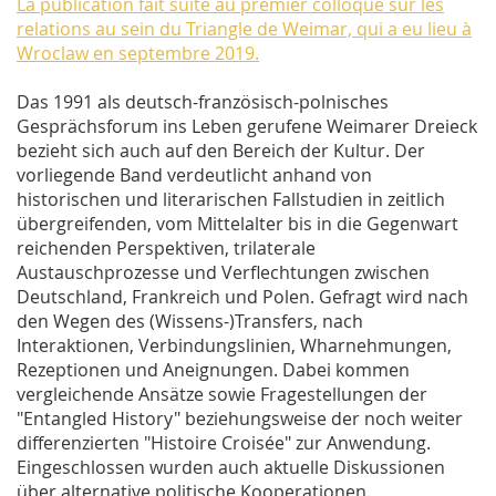
La publication fait suite au premier colloque sur les
relations au sein du Triangle de Weimar, qui a eu lieu à
Wroclaw en septembre 2019.
Das 1991 als deutsch-französisch-polnisches
Gesprächsforum ins Leben gerufene Weimarer Dreieck
bezieht sich auch auf den Bereich der Kultur. Der
vorliegende Band verdeutlicht anhand von
historischen und literarischen Fallstudien in zeitlich
übergreifenden, vom Mittelalter bis in die Gegenwart
reichenden Perspektiven, trilaterale
Austauschprozesse und Verflechtungen zwischen
Deutschland, Frankreich und Polen. Gefragt wird nach
den Wegen des (Wissens-)Transfers, nach
Interaktionen, Verbindungslinien, Wharnehmungen,
Rezeptionen und Aneignungen. Dabei kommen
vergleichende Ansätze sowie Fragestellungen der
"Entangled History" beziehungsweise der noch weiter
differenzierten "Histoire Croisée" zur Anwendung.
Eingeschlossen wurden auch aktuelle Diskussionen
über alternative politische Kooperationen.