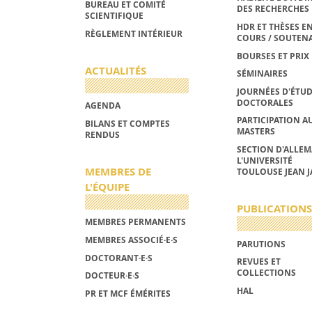
BUREAU ET COMITÉ
DES RECHERCHES
SCIENTIFIQUE
HDR ET THÈSES E
RÈGLEMENT INTÉRIEUR
COURS / SOUTEN
BOURSES ET PRIX
ACTUALITÉS
SÉMINAIRES
JOURNÉES D'ÉTU
DOCTORALES
AGENDA
PARTICIPATION A
BILANS ET COMPTES
MASTERS
RENDUS
SECTION D'ALLE
L'UNIVERSITÉ
MEMBRES DE
TOULOUSE JEAN J
L'ÉQUIPE
PUBLICATIONS
MEMBRES PERMANENTS
MEMBRES ASSOCIÉ·E·S
PARUTIONS
DOCTORANT·E·S
REVUES ET
COLLECTIONS
DOCTEUR·E·S
HAL
PR ET MCF ÉMÉRITES