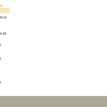
AL
ELLE
N DE
S
S
S