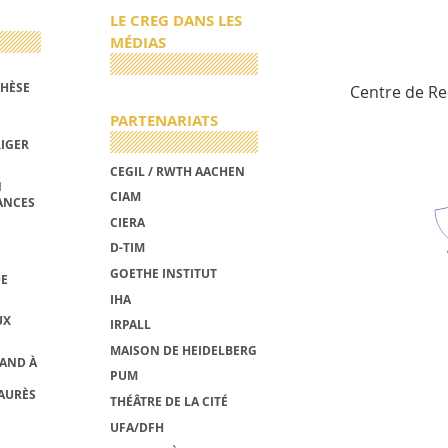
LE CREG DANS LES
MÉDIAS
THÈSE
Centre de R
PARTENARIATS
RIGER
CEGIL / RWTH AACHEN
N
CIAM
ANCES
CIERA
D-TIM
GOETHE INSTITUT
DE
IHA
UX
IRPALL
MAISON DE HEIDELBERG
MAND À
PUM
AURÈS
THÉÂTRE DE LA CITÉ
UFA/DFH