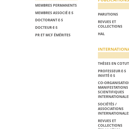
MEMBRES PERMANENTS
MEMBRES ASSOCIÉ·E·S
PARUTIONS
DOCTORANT·E·S
REVUES ET
COLLECTIONS
DOCTEUR·E·S
HAL
PR ET MCF ÉMÉRITES
INTERNATION
THÈSES EN COTUT
PROFESSEUR·E·S
INVITÉ·E·S
CO-ORGANISATIO
MANIFESTATIONS
SCIENTIFIQUES
INTERNATIONALE
SOCIÉTÉS /
ASSOCIATIONS
INTERNATIONALE
REVUES ET
COLLECTIONS