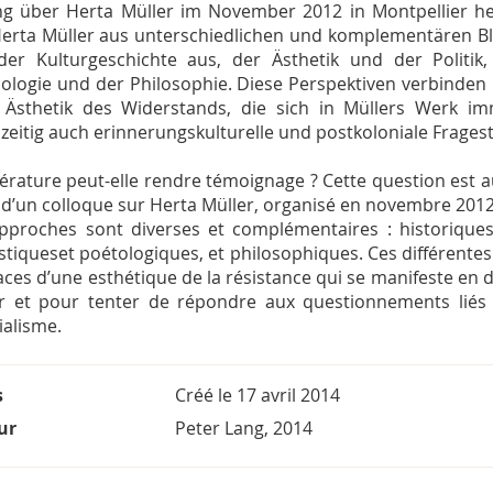
g über Herta Müller im November 2012 in Montpellier h
erta Müller aus unterschiedlichen und komplementären Bli
er Kulturgeschichte aus, der Ästhetik und der Politik,
ologie und der Philosophie. Diese Perspektiven verbinden
 Ästhetik des Widerstands, die sich in Müllers Werk i
hzeitig auch erinnerungskulturelle und postkoloniale Frages
ttérature peut-elle rendre témoignage ? Cette question est 
 d’un colloque sur Herta Müller, organisé en novembre 2012
pproches sont diverses et complémentaires : historiques e
istiqueset poétologiques, et philosophiques. Ces différent
races d’une esthétique de la résistance qui se manifeste en
r et pour tenter de répondre aux questionnements liés
ialisme.
s
Créé le
17 avril 2014
ur
Peter Lang, 2014