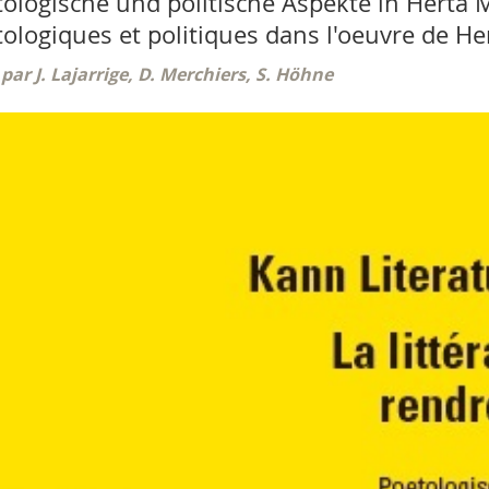
ologische und politische Aspekte in Herta 
ologiques et politiques dans l'oeuvre de He
 par J. Lajarrige, D. Merchiers, S. Höhne