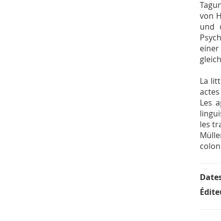
Tagun
von H
und d
Psych
einer
gleic
La li
actes
Les a
lingu
les t
Mülle
colon
Date
Édite