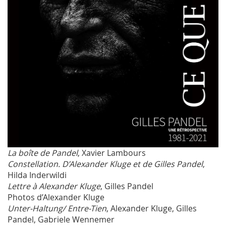
La boîte de Pandel
, Xavier Lambours
Constellation. D’Alexander Kluge et de Gilles Pandel
,
Hilda Inderwildi
Lettre à Alexander Kluge
, Gilles Pandel
Photos d’Alexander Kluge
Unter-Haltung/ Entre-Tien
, Alexander Kluge, Gilles
Pandel, Gabriele Wennemer