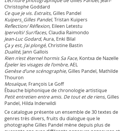
L’écriture photographique de Gilles Pandel
, Jean-
Christophe Goddard
Ce que je vis. Extraits
, Gilles Pandel
Kuipers_Gilles Pandel
, Tristan Kuipers
Reflection/ Réflexion
, Eileen Letestu
Ipervolti/ Sur/faces
, Claudia Raimondo
Jean-Luc Godard
, Aura, Enki Bilal
Ça y est, j’ai plongé
, Christine Bastin
Dualité
, Jann Gallois
Rien n’est éternel hormis Sa Face
, Kontxa de Nazelle
Épeler les visages de l’ombre
, AEL
Genèse d’une scénographie
, Gilles Pandel, Mathilde
Thouron
Mosaïque
, François Le Goff
Ébauche biphonique de chronologie artistique
Petit entretien entre amis. De tout et de riens
, Gilles
Pandel, Hilda Inderwildi
Ce catalogue présente un ensemble de 30 textes de
genres très divers, fruits du dialogue que le
photographe Gilles Pandel mène depuis plus de