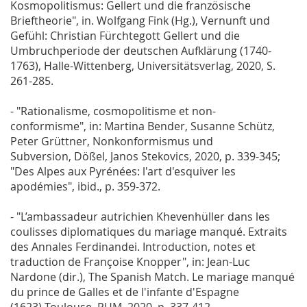
Kosmopolitismus: Gellert und die französische
Brieftheorie", in. Wolfgang Fink (Hg.), Vernunft und
Gefühl: Christian Fürchtegott Gellert und die
Umbruchperiode der deutschen Aufklärung (1740-
1763), Halle-Wittenberg, Universitätsverlag, 2020, S.
261-285.
- "Rationalisme, cosmopolitisme et non-
conformisme", in: Martina Bender, Susanne Schütz,
Peter Grüttner, Nonkonformismus und
Subversion, Dößel, Janos Stekovics, 2020, p. 339-345;
"Des Alpes aux Pyrénées: l'art d'esquiver les
apodémies", ibid., p. 359-372.
- "L’ambassadeur autrichien Khevenhüller dans les
coulisses diplomatiques du mariage manqué. Extraits
des Annales Ferdinandei. Introduction, notes et
traduction de Françoise Knopper", in: Jean-Luc
Nardone (dir.), The Spanish Match. Le mariage manqué
du prince de Galles et de l'infante d'Espagne
(1623) Toulouse, PUM, 2020, p. 337-412.