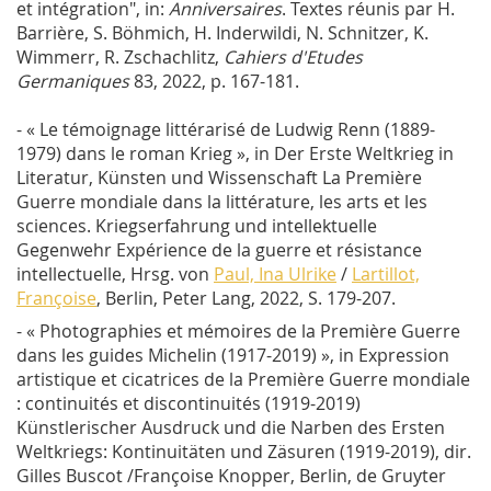
et intégration", in:
Anniversaires
. Textes réunis par H.
Barrière, S. Böhmich, H. Inderwildi, N. Schnitzer, K.
Wimmerr, R. Zschachlitz,
Cahiers d'Etudes
Germaniques
83, 2022, p. 167-181.
- « Le témoignage littérarisé de Ludwig Renn (1889-
1979) dans le roman Krieg », in Der Erste Weltkrieg in
Literatur, Künsten und Wissenschaft La Première
Guerre mondiale dans la littérature, les arts et les
sciences. Kriegserfahrung und intellektuelle
Gegenwehr Expérience de la guerre et résistance
intellectuelle, Hrsg. von
Paul, Ina Ulrike
/
Lartillot,
Françoise
, Berlin, Peter Lang, 2022, S. 179-207.
- « Photographies et mémoires de la Première Guerre
dans les guides Michelin (1917-2019) », in Expression
artistique et cicatrices de la Première Guerre mondiale
: continuités et discontinuités (1919-2019)
Künstlerischer Ausdruck und die Narben des Ersten
Weltkriegs: Kontinuitäten und Zäsuren (1919-2019), dir.
Gilles Buscot /Françoise Knopper, Berlin, de Gruyter