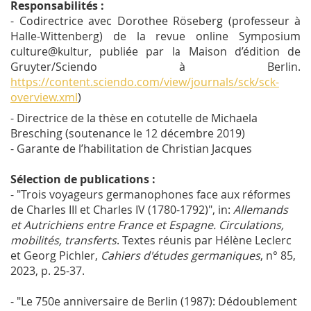
Responsabilités :
- Codirectrice avec Dorothee Röseberg (professeur à
Halle-Wittenberg) de la revue online
Symposium
culture@kultur
, publiée par la Maison d’édition de
Gruyter/Sciendo à Berlin.
https://content.sciendo.com/view/journals/sck/sck-
overview.xml
)
- Directrice de la thèse en cotutelle de Michaela
Bresching (soutenance le 12 décembre 2019)
- Garante de l’habilitation de Christian Jacques
Sélection de publications :
- "Trois voyageurs germanophones face aux réformes
de Charles III et Charles IV (1780-1792)", in:
Allemands
et Autrichiens entre France et Espagne. Circulations,
mobilités, transferts
. Textes réunis par Hélène Leclerc
et Georg Pichler,
Cahiers d'études germaniques
, n° 85,
2023, p. 25-37.
- "Le 750e anniversaire de Berlin (1987): Dédoublement