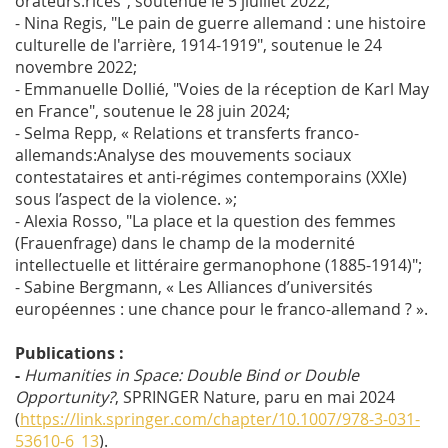
orateurs.rices", soutenue le 5 jiuillet 2022;
- Nina Regis, "Le pain de guerre allemand : une histoire
culturelle de l'arrière, 1914-1919", soutenue le 24
novembre 2022;
- Emmanuelle Dollié, "Voies de la réception de Karl May
en France", soutenue le 28 juin 2024;
- Selma Repp, « Relations et transferts franco-
allemands:Analyse des mouvements sociaux
contestataires et anti-régimes contemporains (XXIe)
sous l’aspect de la violence. »;
- Alexia Rosso, "La place et la question des femmes
(
Frauenfrage
) dans le champ de la modernité
intellectuelle et littéraire germanophone (1885-1914)";
- Sabine Bergmann, « Les Alliances d’universités
européennes : une chance pour le franco-allemand ? ».
Publications :
-
Humanities in Space: Double Bind or Double
Opportunity?
, SPRINGER Nature, paru en mai 2024
(
https://link.springer.com/chapter/10.1007/978-3-031-
53610-6_13
).