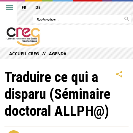
FR
DE
ACCUEIL CREG
AGENDA
Traduire ce qui a
disparu (Séminaire
doctoral ALLPH@)