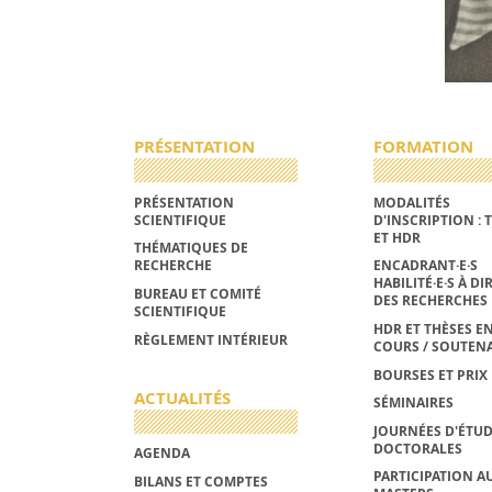
PRÉSENTATION
FORMATION
PRÉSENTATION
MODALITÉS
SCIENTIFIQUE
D'INSCRIPTION : 
ET HDR
THÉMATIQUES DE
RECHERCHE
ENCADRANT·E·S
HABILITÉ·E·S À DI
BUREAU ET COMITÉ
DES RECHERCHES
SCIENTIFIQUE
HDR ET THÈSES E
RÈGLEMENT INTÉRIEUR
COURS / SOUTEN
BOURSES ET PRIX
ACTUALITÉS
SÉMINAIRES
JOURNÉES D'ÉTU
DOCTORALES
AGENDA
PARTICIPATION A
BILANS ET COMPTES