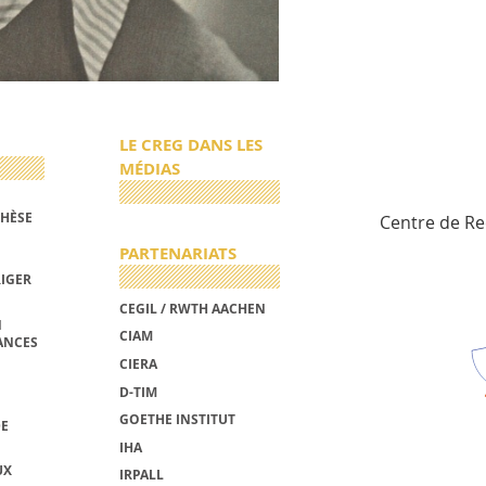
LE CREG DANS LES
MÉDIAS
THÈSE
Centre de R
PARTENARIATS
RIGER
CEGIL / RWTH AACHEN
N
CIAM
ANCES
CIERA
D-TIM
GOETHE INSTITUT
DE
IHA
UX
IRPALL