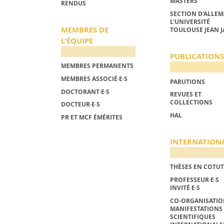
MASTERS
RENDUS
SECTION D'ALLE
L'UNIVERSITÉ
MEMBRES DE
TOULOUSE JEAN J
L'ÉQUIPE
PUBLICATIONS
MEMBRES PERMANENTS
MEMBRES ASSOCIÉ·E·S
PARUTIONS
DOCTORANT·E·S
REVUES ET
COLLECTIONS
DOCTEUR·E·S
HAL
PR ET MCF ÉMÉRITES
INTERNATION
THÈSES EN COTUT
PROFESSEUR·E·S
INVITÉ·E·S
CO-ORGANISATIO
MANIFESTATIONS
SCIENTIFIQUES