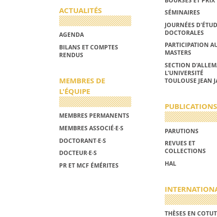
BOURSES ET PRIX
ACTUALITÉS
SÉMINAIRES
JOURNÉES D'ÉTU
DOCTORALES
AGENDA
PARTICIPATION A
BILANS ET COMPTES
MASTERS
RENDUS
SECTION D'ALLE
L'UNIVERSITÉ
MEMBRES DE
TOULOUSE JEAN J
L'ÉQUIPE
PUBLICATIONS
MEMBRES PERMANENTS
MEMBRES ASSOCIÉ·E·S
PARUTIONS
DOCTORANT·E·S
REVUES ET
COLLECTIONS
DOCTEUR·E·S
HAL
PR ET MCF ÉMÉRITES
INTERNATION
THÈSES EN COTUT