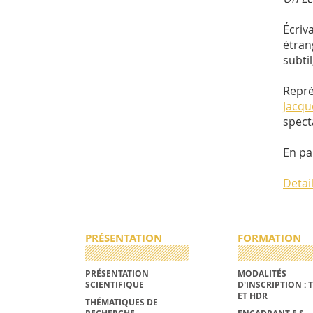
Écriv
étran
subti
Repré
Jacqu
spect
En pa
Detai
PRÉSENTATION
FORMATION
PRÉSENTATION
MODALITÉS
SCIENTIFIQUE
D'INSCRIPTION : 
ET HDR
THÉMATIQUES DE