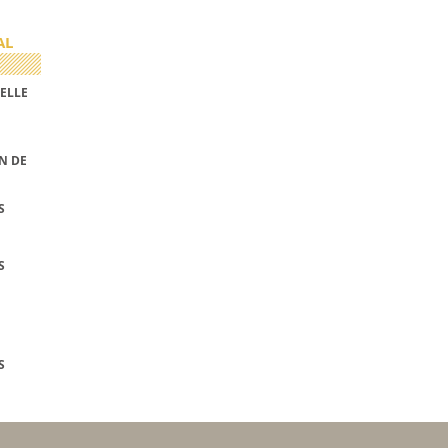
AL
ELLE
N DE
S
S
S