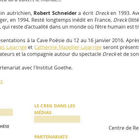
ain autrichien,
Robert Schneider
a écrit
Dreck
en 1993. A
ger, en 1994. Resté longtemps inédit en France,
Dreck
(litt
l, qui reste d’actualité dans un monde où l’être humain es
sentations à la Cave Poésie du 12 au 16 janvier 2016. Après
es Lajarrige
et
Catherine Mazellier-Lajarrige
seront présent
ateurs et la compagnie autour du spectacle
Dreck
et de son
rtenariat avec l'Institut Goethe.
ls
LE CREG DANS LES
MÉDIAS
THÈSE
Centre de R
PARTENARIATS