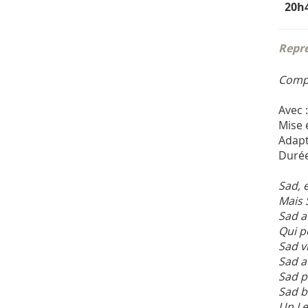
20h
Repré
Compa
Avec 
Mise 
Adapt
Durée
Sad, e
Mais S
Sad a
Qui p
Sad vi
Sad a
Sad p
Sad b
Un Le