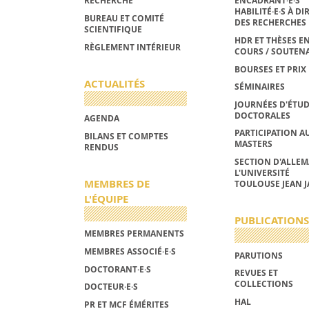
RECHERCHE
ENCADRANT·E·S
HABILITÉ·E·S À DI
BUREAU ET COMITÉ
DES RECHERCHES
SCIENTIFIQUE
HDR ET THÈSES E
RÈGLEMENT INTÉRIEUR
COURS / SOUTEN
BOURSES ET PRIX
ACTUALITÉS
SÉMINAIRES
JOURNÉES D'ÉTU
DOCTORALES
AGENDA
PARTICIPATION A
BILANS ET COMPTES
MASTERS
RENDUS
SECTION D'ALLE
L'UNIVERSITÉ
MEMBRES DE
TOULOUSE JEAN J
L'ÉQUIPE
PUBLICATIONS
MEMBRES PERMANENTS
MEMBRES ASSOCIÉ·E·S
PARUTIONS
DOCTORANT·E·S
REVUES ET
COLLECTIONS
DOCTEUR·E·S
HAL
PR ET MCF ÉMÉRITES