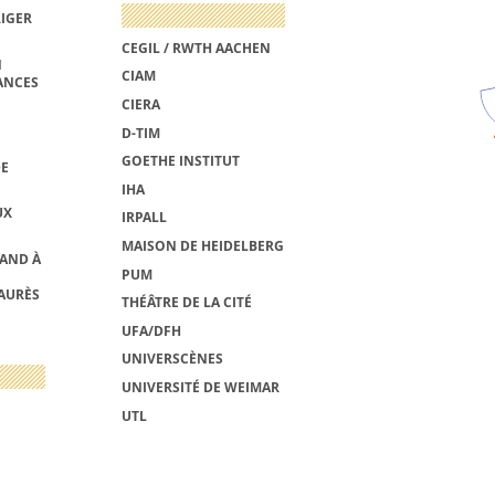
RIGER
CEGIL / RWTH AACHEN
N
CIAM
ANCES
CIERA
D-TIM
GOETHE INSTITUT
DE
IHA
UX
IRPALL
MAISON DE HEIDELBERG
MAND À
PUM
AURÈS
THÉÂTRE DE LA CITÉ
UFA/DFH
UNIVERSCÈNES
UNIVERSITÉ DE WEIMAR
UTL