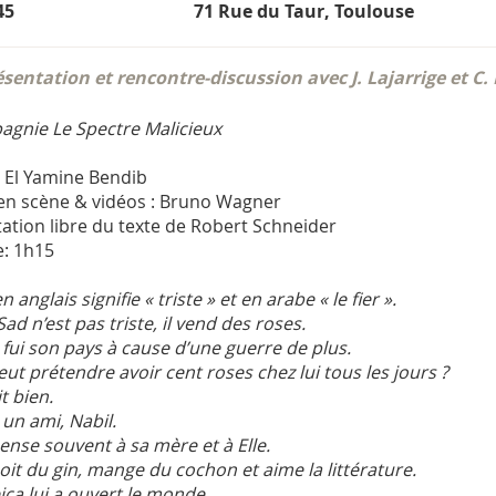
45
71 Rue du Taur, Toulouse
sentation et rencontre-discussion avec J. Lajarrige et C. 
gnie Le Spectre Malicieux
: El Yamine Bendib
en scène & vidéos : Bruno Wagner
ation libre du texte de Robert Schneider
: 1h15
n anglais signifie « triste » et en arabe « le fier ».
ad n’est pas triste, il vend des roses.
 fui son pays à cause d’une guerre de plus.
eut prétendre avoir cent roses chez lui tous les jours ?
t bien.
 un ami, Nabil.
ense souvent à sa mère et à Elle.
oit du gin, mange du cochon et aime la littérature.
ica lui a ouvert le monde…