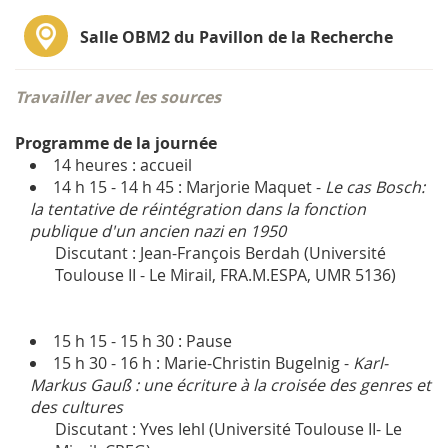
Salle OBM2 du Pavillon de la Recherche
Travailler avec les sources
Programme de la journée
14 heures : accueil
14 h 15 - 14 h 45 : Marjorie Maquet -
Le cas Bosch:
la tentative de réintégration dans la fonction
publique d'un ancien nazi en 1950
Discutant : Jean-François Berdah (Université
Toulouse II - Le Mirail, FRA.M.ESPA, UMR 5136)
15 h 15 - 15 h 30 : Pause
15 h 30 - 16 h : Marie-Christin Bugelnig -
Karl-
Markus Gauß : une écriture à la croisée des genres et
des cultures
Discutant : Yves Iehl (Université Toulouse II- Le