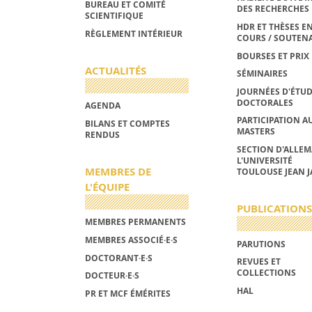
BUREAU ET COMITÉ
DES RECHERCHES
SCIENTIFIQUE
HDR ET THÈSES E
RÈGLEMENT INTÉRIEUR
COURS / SOUTEN
BOURSES ET PRIX
ACTUALITÉS
SÉMINAIRES
JOURNÉES D'ÉTU
DOCTORALES
AGENDA
PARTICIPATION A
BILANS ET COMPTES
MASTERS
RENDUS
SECTION D'ALLE
L'UNIVERSITÉ
MEMBRES DE
TOULOUSE JEAN J
L'ÉQUIPE
PUBLICATIONS
MEMBRES PERMANENTS
MEMBRES ASSOCIÉ·E·S
PARUTIONS
DOCTORANT·E·S
REVUES ET
COLLECTIONS
DOCTEUR·E·S
HAL
PR ET MCF ÉMÉRITES