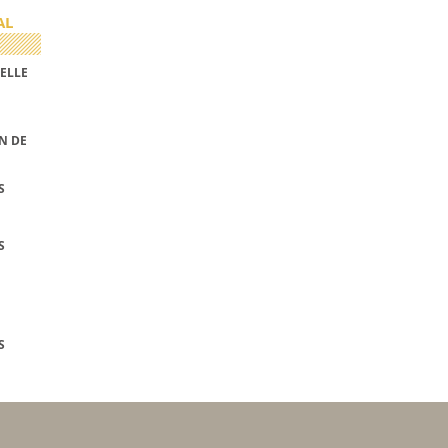
AL
ELLE
N DE
S
S
S