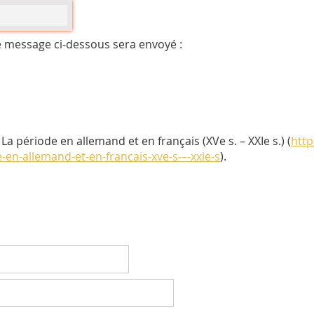
e message ci-dessous sera envoyé :
 période en allemand et en français (XVe s. – XXIe s.) (
http
e-en-allemand-et-en-francais-xve-s-–-xxie-s
).