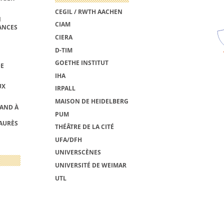
CEGIL / RWTH AACHEN
N
CIAM
ANCES
CIERA
D-TIM
GOETHE INSTITUT
DE
IHA
UX
IRPALL
MAISON DE HEIDELBERG
MAND À
PUM
AURÈS
THÉÂTRE DE LA CITÉ
UFA/DFH
UNIVERSCÈNES
UNIVERSITÉ DE WEIMAR
UTL