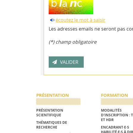
écoutez le mot à saisir
Les adresses emails ne seront pas con
(*) champ obligatoire
PRÉSENTATION
FORMATION
PRÉSENTATION
MODALITÉS
SCIENTIFIQUE
D'INSCRIPTION : 
ET HDR
THÉMATIQUES DE
RECHERCHE
ENCADRANT·E·S
HABILITÉ·E·S À DI