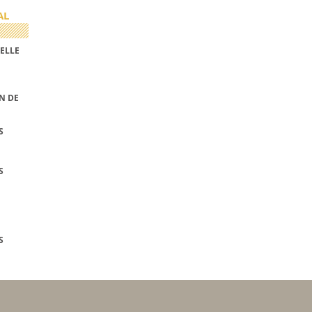
AL
ELLE
N DE
S
S
S