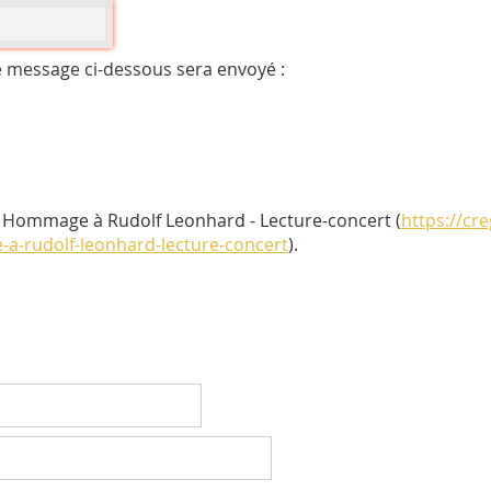
e message ci-dessous sera envoyé :
Je vous recommande cette page : Hommage à Rudolf Leonhard - Lecture-concert (
https://cre
-a-rudolf-leonhard-lecture-concert
).