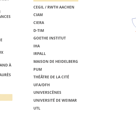
CEGIL / RWTH AACHEN
N
CIAM
ANCES
CIERA
D-TIM
GOETHE INSTITUT
DE
IHA
UX
IRPALL
MAISON DE HEIDELBERG
MAND À
PUM
AURÈS
THÉÂTRE DE LA CITÉ
UFA/DFH
UNIVERSCÈNES
UNIVERSITÉ DE WEIMAR
UTL