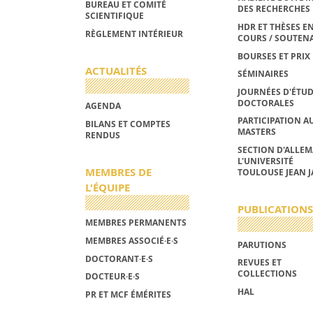
BUREAU ET COMITÉ
DES RECHERCHES
SCIENTIFIQUE
HDR ET THÈSES E
RÈGLEMENT INTÉRIEUR
COURS / SOUTEN
BOURSES ET PRIX
ACTUALITÉS
SÉMINAIRES
JOURNÉES D'ÉTU
DOCTORALES
AGENDA
PARTICIPATION A
BILANS ET COMPTES
MASTERS
RENDUS
SECTION D'ALLE
L'UNIVERSITÉ
MEMBRES DE
TOULOUSE JEAN J
L'ÉQUIPE
PUBLICATIONS
MEMBRES PERMANENTS
MEMBRES ASSOCIÉ·E·S
PARUTIONS
DOCTORANT·E·S
REVUES ET
COLLECTIONS
DOCTEUR·E·S
HAL
PR ET MCF ÉMÉRITES