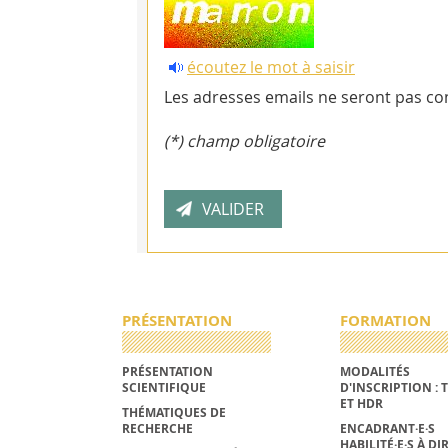
écoutez le mot à saisir
Les adresses emails ne seront pas con
(*) champ obligatoire
PRÉSENTATION
FORMATION
PRÉSENTATION
MODALITÉS
SCIENTIFIQUE
D'INSCRIPTION : 
ET HDR
THÉMATIQUES DE
RECHERCHE
ENCADRANT·E·S
HABILITÉ·E·S À DI