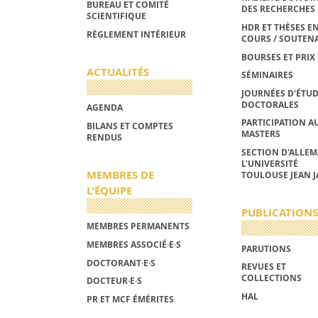
BUREAU ET COMITÉ
DES RECHERCHES
SCIENTIFIQUE
HDR ET THÈSES E
RÈGLEMENT INTÉRIEUR
COURS / SOUTEN
BOURSES ET PRIX
ACTUALITÉS
SÉMINAIRES
JOURNÉES D'ÉTU
DOCTORALES
AGENDA
PARTICIPATION A
BILANS ET COMPTES
MASTERS
RENDUS
SECTION D'ALLE
L'UNIVERSITÉ
MEMBRES DE
TOULOUSE JEAN J
L'ÉQUIPE
PUBLICATIONS
MEMBRES PERMANENTS
MEMBRES ASSOCIÉ·E·S
PARUTIONS
DOCTORANT·E·S
REVUES ET
COLLECTIONS
DOCTEUR·E·S
HAL
PR ET MCF ÉMÉRITES