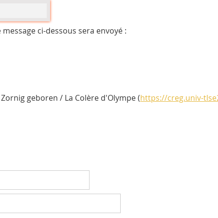
e message ci-dessous sera envoyé :
Zornig geboren / La Colère d'Olympe (
https://creg.univ-tlse