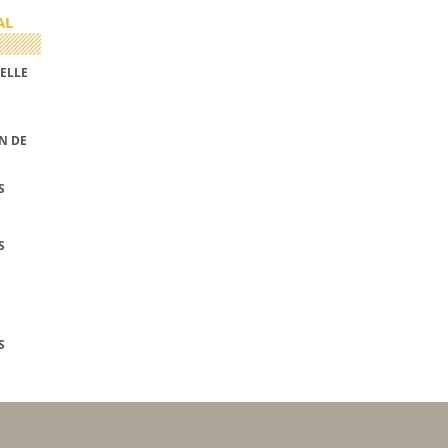
AL
ELLE
N DE
S
S
S