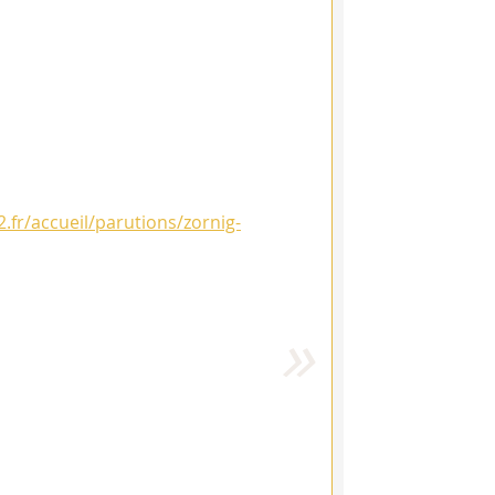
2.fr/accueil/parutions/zornig-