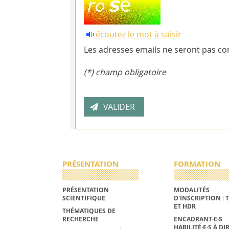
écoutez le mot à saisir
Les adresses emails ne seront pas con
(*) champ obligatoire
PRÉSENTATION
FORMATION
PRÉSENTATION
MODALITÉS
SCIENTIFIQUE
D'INSCRIPTION : 
ET HDR
THÉMATIQUES DE
RECHERCHE
ENCADRANT·E·S
HABILITÉ·E·S À DI