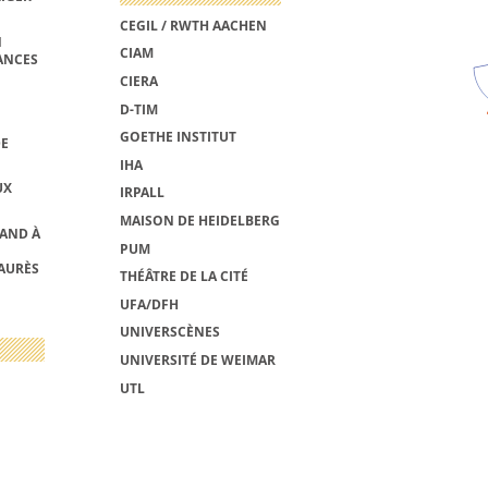
CEGIL / RWTH AACHEN
N
CIAM
ANCES
CIERA
D-TIM
GOETHE INSTITUT
DE
IHA
UX
IRPALL
MAISON DE HEIDELBERG
MAND À
PUM
AURÈS
THÉÂTRE DE LA CITÉ
UFA/DFH
UNIVERSCÈNES
UNIVERSITÉ DE WEIMAR
UTL