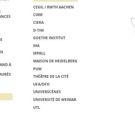
CEGIL / RWTH AACHEN
N
CIAM
ANCES
CIERA
D-TIM
GOETHE INSTITUT
DE
IHA
UX
IRPALL
MAISON DE HEIDELBERG
MAND À
PUM
AURÈS
THÉÂTRE DE LA CITÉ
UFA/DFH
UNIVERSCÈNES
UNIVERSITÉ DE WEIMAR
UTL