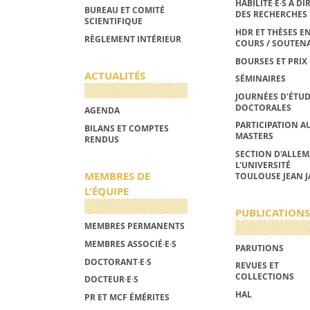
HABILITÉ·E·S À DI
BUREAU ET COMITÉ
DES RECHERCHES
SCIENTIFIQUE
HDR ET THÈSES E
RÈGLEMENT INTÉRIEUR
COURS / SOUTEN
BOURSES ET PRIX
ACTUALITÉS
SÉMINAIRES
JOURNÉES D'ÉTU
DOCTORALES
AGENDA
PARTICIPATION A
BILANS ET COMPTES
MASTERS
RENDUS
SECTION D'ALLE
L'UNIVERSITÉ
MEMBRES DE
TOULOUSE JEAN J
L'ÉQUIPE
PUBLICATIONS
MEMBRES PERMANENTS
MEMBRES ASSOCIÉ·E·S
PARUTIONS
DOCTORANT·E·S
REVUES ET
COLLECTIONS
DOCTEUR·E·S
HAL
PR ET MCF ÉMÉRITES