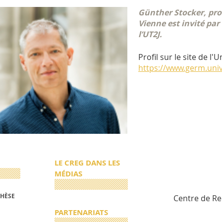
Günther Stocker, prof
Vienne est invité par
l’UT2J.
Profil sur le site de l'
https://www.germ.univ
LE CREG DANS LES
MÉDIAS
THÈSE
Centre de R
PARTENARIATS