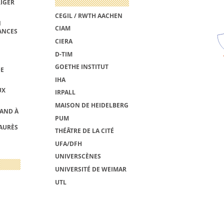
RIGER
CEGIL / RWTH AACHEN
N
CIAM
ANCES
CIERA
D-TIM
GOETHE INSTITUT
DE
IHA
UX
IRPALL
MAISON DE HEIDELBERG
MAND À
PUM
AURÈS
THÉÂTRE DE LA CITÉ
UFA/DFH
UNIVERSCÈNES
UNIVERSITÉ DE WEIMAR
UTL