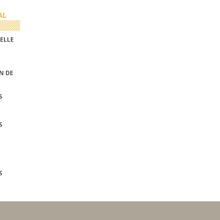
AL
ELLE
N DE
S
S
S