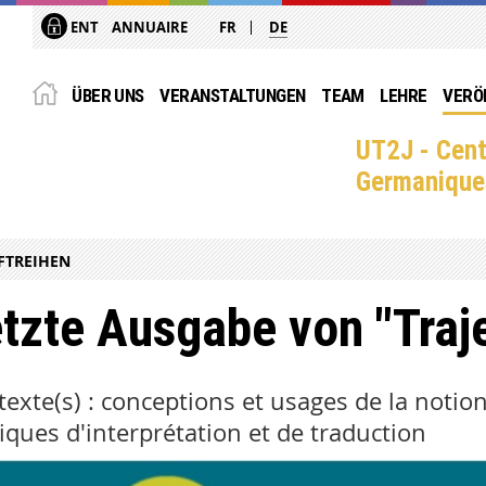
ENT
ANNUAIRE
FR
DE
ÜBER UNS
VERANSTALTUNGEN
TEAM
LEHRE
VERÖ
UT2J - Cent
Germanique
FTREIHEN
tzte Ausgabe von "Traje
exte(s) : conceptions et usages de la notio
iques d'interprétation et de traduction