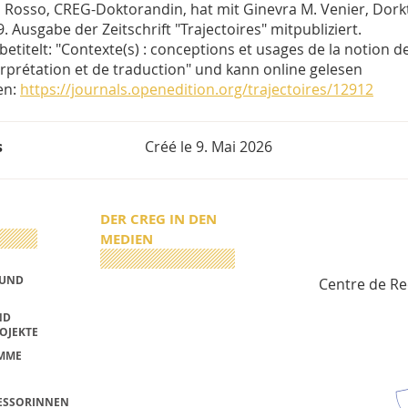
a Rosso, CREG-Doktorandin, hat mit Ginevra M. Venier, Dork
9. Ausgabe der Zeitschrift "Trajectoires" mitpubliziert.
t betitelt: "Contexte(s) : conceptions et usages de la notion 
erprétation et de traduction" und kann online gelesen
en:
https://journals.openedition.org/trajectoires/12912
s
Créé le
9. Mai 2026
DER CREG IN DEN
MEDIEN
 UND
Centre de R
ND
OJEKTE
MME
ESSORINNEN