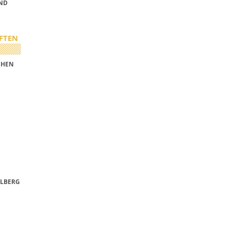
UND
FTEN
CHEN
ELBERG