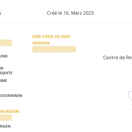
s
Créé le
16. März 2023
DER CREG IN DEN
MEDIEN
 UND
Centre de R
ND
OJEKTE
MME
ESSORINNEN
CHUNGEN
UNGEN