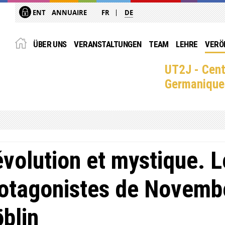
ENT
ANNUAIRE
FR
DE
ÜBER UNS
VERANSTALTUNGEN
TEAM
LEHRE
VERÖ
UT2J - Cent
Germanique
volution et mystique. L
otagonistes de Novembe
blin