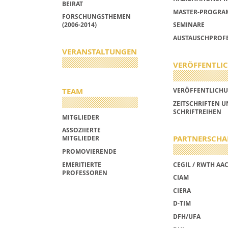
BEIRAT
MASTER-PROGRA
FORSCHUNGSTHEMEN
(2006-2014)
SEMINARE
AUSTAUSCHPROF
VERANSTALTUNGEN
VERÖFFENTLI
TEAM
VERÖFFENTLICH
ZEITSCHRIFTEN 
SCHRIFTREIHEN
MITGLIEDER
ASSOZIIERTE
PARTNERSCHA
MITGLIEDER
PROMOVIERENDE
EMERITIERTE
CEGIL / RWTH AA
PROFESSOREN
CIAM
CIERA
D-TIM
DFH/UFA