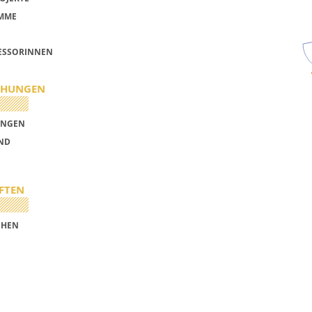
MME
ESSORINNEN
CHUNGEN
UNGEN
UND
FTEN
CHEN