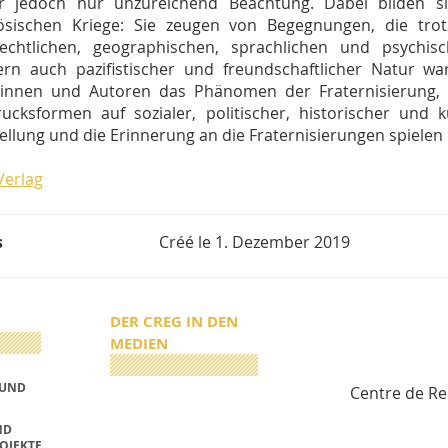
er jedoch nur unzureichend Beachtung. Dabei bilden si
zösischen Kriege: Sie zeugen von Begegnungen, die tro
rechtlichen, geographischen, sprachlichen und psychis
rn auch pazifistischer und freundschaftlicher Natur wa
innen und Autoren das Phänomen der Fraternisierung, 
ucksformen auf sozialer, politischer, historischer und k
ellung und die Erinnerung an die Fraternisierungen spielen d
erlag
s
Créé le
1. Dezember 2019
DER CREG IN DEN
MEDIEN
 UND
Centre de R
ND
OJEKTE