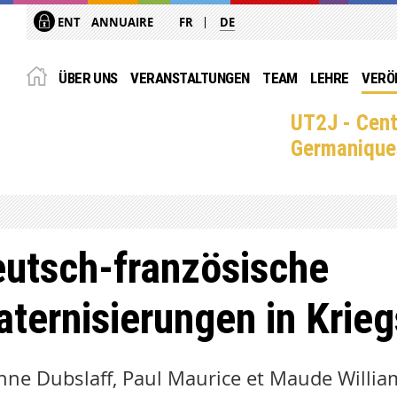
ENT
ANNUAIRE
FR
DE
ÜBER UNS
VERANSTALTUNGEN
TEAM
LEHRE
VERÖ
UT2J - Cent
Germanique
utsch-französische
aternisierungen in Krie
nne Dubslaff, Paul Maurice et Maude William