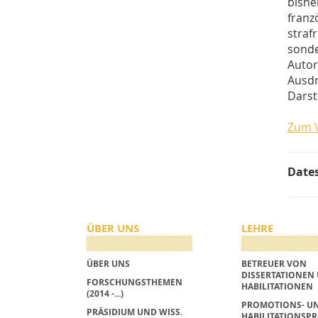
bish
fran
straf
sonde
Autor
Ausdr
Darst
Zum V
Date
ÜBER UNS
LEHRE
ÜBER UNS
BETREUER VON
DISSERTATIONEN
FORSCHUNGSTHEMEN
HABILITATIONEN
(2014 -...)
PROMOTIONS- U
PRÄSIDIUM UND WISS.
HABILITATIONSPR