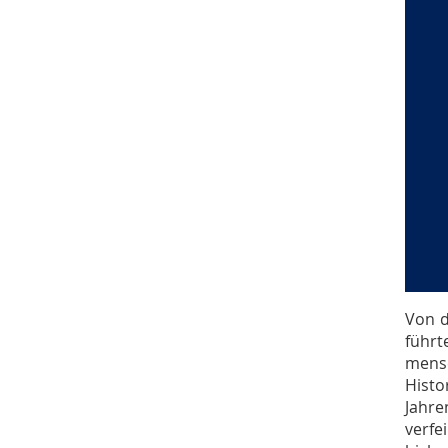
Von d
führ
mensc
Histo
Jahre
verfe