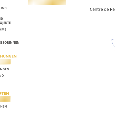
 UND
Centre de R
ND
OJEKTE
MME
ESSORINNEN
CHUNGEN
UNGEN
UND
FTEN
CHEN