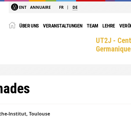
ENT
ANNUAIRE
FR
DE
ÜBER UNS
VERANSTALTUNGEN
TEAM
LEHRE
VERÖ
UT2J - Cent
Germanique
mades
he-Institut, Toulouse