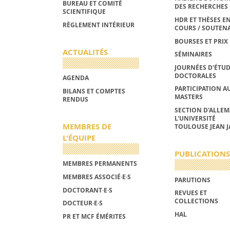
BUREAU ET COMITÉ
DES RECHERCHES
SCIENTIFIQUE
HDR ET THÈSES E
RÈGLEMENT INTÉRIEUR
COURS / SOUTEN
BOURSES ET PRIX
ACTUALITÉS
SÉMINAIRES
JOURNÉES D'ÉTU
DOCTORALES
AGENDA
PARTICIPATION A
BILANS ET COMPTES
MASTERS
RENDUS
SECTION D'ALLE
L'UNIVERSITÉ
MEMBRES DE
TOULOUSE JEAN J
L'ÉQUIPE
PUBLICATIONS
MEMBRES PERMANENTS
MEMBRES ASSOCIÉ·E·S
PARUTIONS
DOCTORANT·E·S
REVUES ET
COLLECTIONS
DOCTEUR·E·S
HAL
PR ET MCF ÉMÉRITES