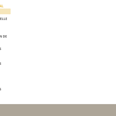
AL
ELLE
N DE
S
S
S