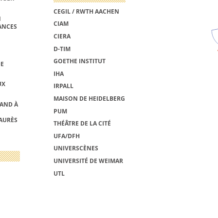
CEGIL / RWTH AACHEN
N
CIAM
ANCES
CIERA
D-TIM
GOETHE INSTITUT
DE
IHA
UX
IRPALL
MAISON DE HEIDELBERG
MAND À
PUM
AURÈS
THÉÂTRE DE LA CITÉ
UFA/DFH
UNIVERSCÈNES
UNIVERSITÉ DE WEIMAR
UTL