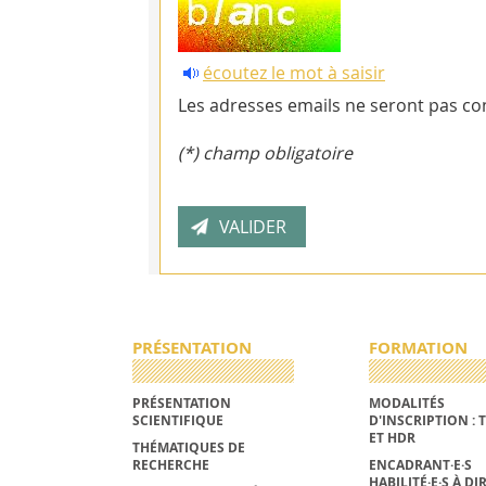
écoutez le mot à saisir
Les adresses emails ne seront pas con
(*) champ obligatoire
PRÉSENTATION
FORMATION
PRÉSENTATION
MODALITÉS
SCIENTIFIQUE
D'INSCRIPTION : 
ET HDR
THÉMATIQUES DE
RECHERCHE
ENCADRANT·E·S
HABILITÉ·E·S À DI